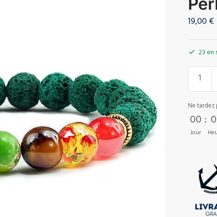
Per
19,00
€
23 en 
Ne tardez 
00
:
0
Jour
Heu