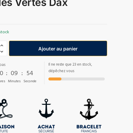
les Vertes Dax
stock
Ajouter au panier
Il ne reste que 23 en stock,
pas
0
:
09
:
53
dépêchez vous
res
Minutes
Seconde