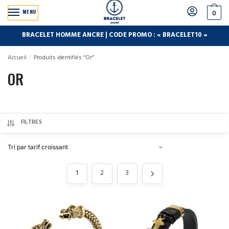
MENU
0
BRACELET HOMME ANCRE | CODE PROMO : « BRACELET10 »
Accueil
/
Produits identifiés “Or”
OR
FILTRES
1
2
3