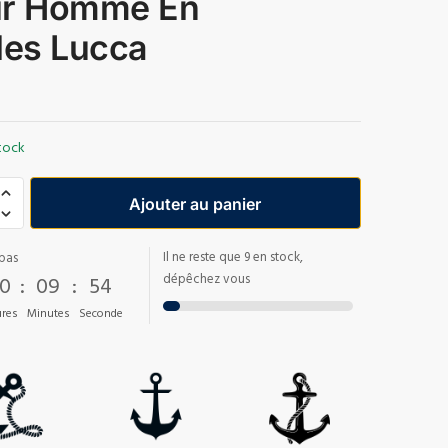
r Homme En
les Lucca
tock
Ajouter au panier
Il ne reste que 9 en stock,
pas
0
:
09
:
53
dépêchez vous
res
Minutes
Seconde