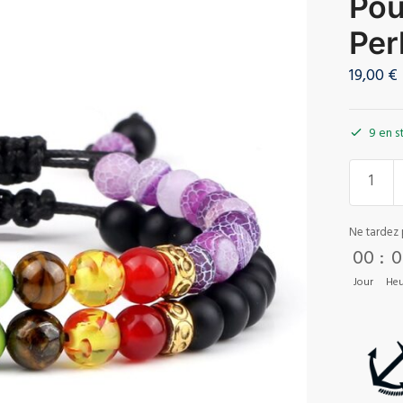
Pou
Per
19,00
€
9 en s
Ne tardez 
00
:
0
Jour
Heu