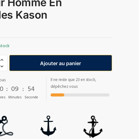
r Homme En
les Kason
stock
Ajouter au panier
Il ne reste que 23 en stock,
pas
0
:
09
:
53
dépêchez vous
res
Minutes
Seconde