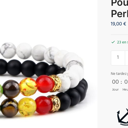
Pou
Per
19,00
€
23 en 
Ne tardez 
00
:
0
Jour
Heu