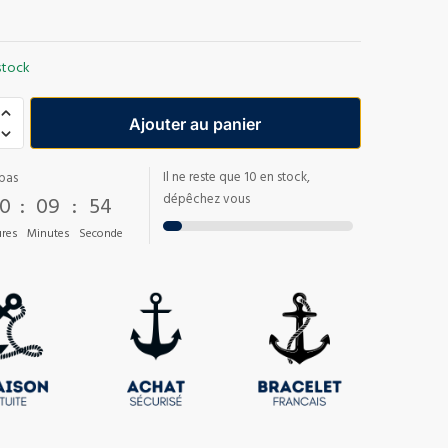
stock
Ajouter au panier
Il ne reste que 10 en stock,
pas
0
:
09
:
53
dépêchez vous
res
Minutes
Seconde