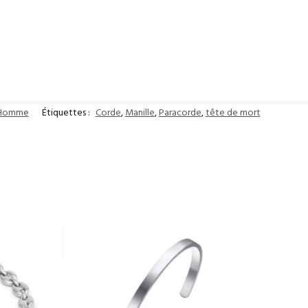
r Homme
Étiquettes :
Corde
,
Manille
,
Paracorde
,
tête de mort