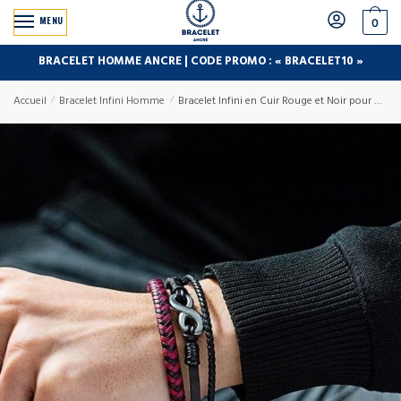
MENU
0
BRACELET HOMME ANCRE | CODE PROMO : « BRACELET10 »
Accueil
/
Bracelet Infini Homme
/
Bracelet Infini en Cuir Rouge et Noir pour Homme