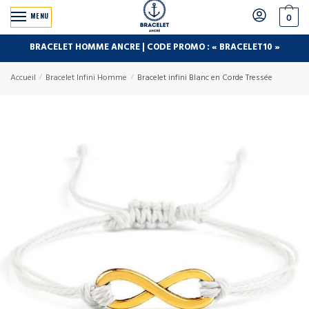
MENU
0
BRACELET HOMME ANCRE | CODE PROMO : « BRACELET10 »
Accueil
/
Bracelet Infini Homme
/
Bracelet infini Blanc en Corde Tressée