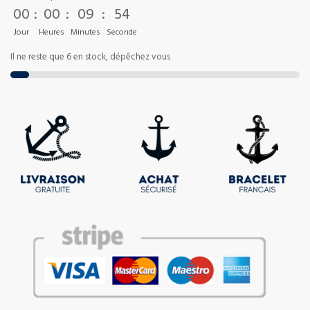
00
:
00
:
09
:
52
Jour
Heures
Minutes
Seconde
Il ne reste que 6 en stock, dépêchez vous