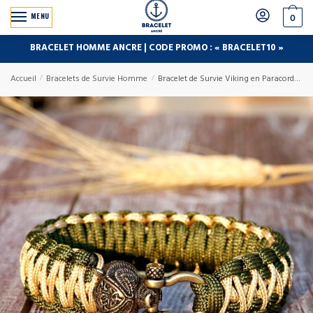
MENU
0
BRACELET HOMME ANCRE | CODE PROMO : « BRACELET10 »
Accueil
/
Bracelets de Survie Homme
/
Bracelet de Survie Viking en Paracorde Avec Une Tête D’Ours Genesis