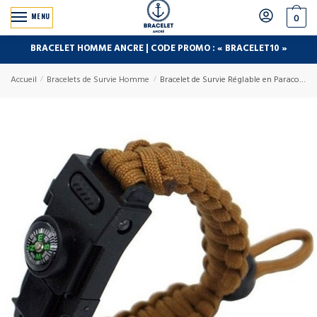
MENU
0
BRACELET HOMME ANCRE | CODE PROMO : « BRACELET10 »
Accueil
/
Bracelets de Survie Homme
/
Bracelet de Survie Réglable en Paracorde Avec Lumière LED Sifflet et Boussole Troy