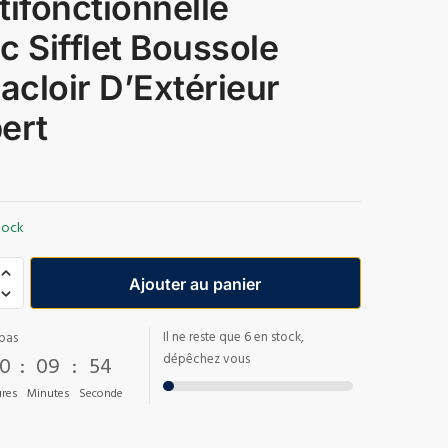
tifonctionnelle
c Sifflet Boussole
Racloir D’Extérieur
ert
tock
Ajouter au panier
Il ne reste que 6 en stock,
pas
0
:
09
:
53
dépêchez vous
res
Minutes
Seconde