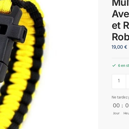
Mul
Ave
et 
Rob
19,00
€
6 en s
Ne tardez 
00
:
0
Jour
Heu