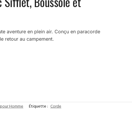
 Sifflet, Boussole et
oute aventure en plein air. Conçu en paracorde
n de retour au campement.
s pour Homme
Étiquette :
Corde