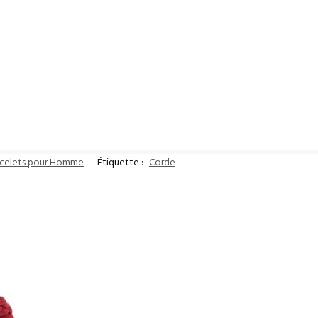
acelets pour Homme
Étiquette :
Corde