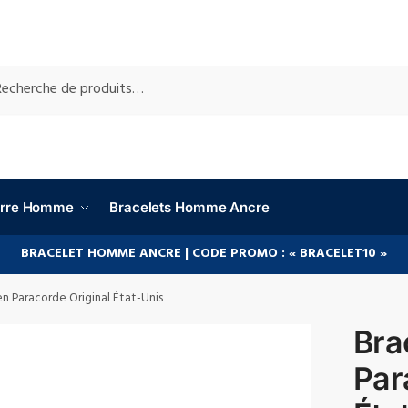
RCHE
ierre Homme
Bracelets Homme Ancre
BRACELET HOMME ANCRE | CODE PROMO : « BRACELET10 »
en Paracorde Original État-Unis
Bra
Par