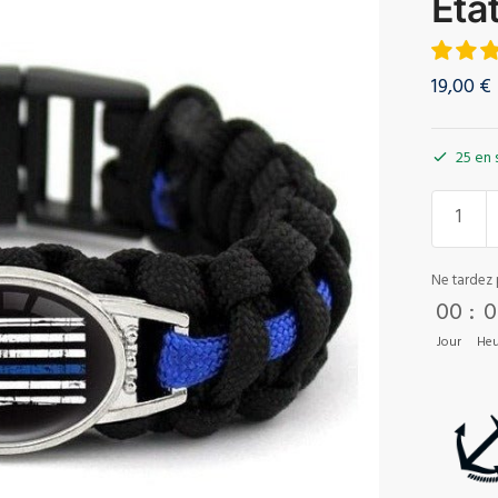
Éta
19,00
€
25 en 
Ne tardez 
00
:
0
Jour
Heu