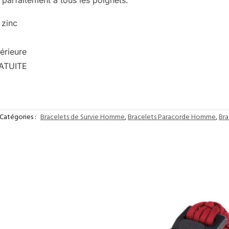
t parfaitement à tous les poignets.
 zinc
érieure
RATUITE
Catégories :
Bracelets de Survie Homme
,
Bracelets Paracorde Homme
,
Br