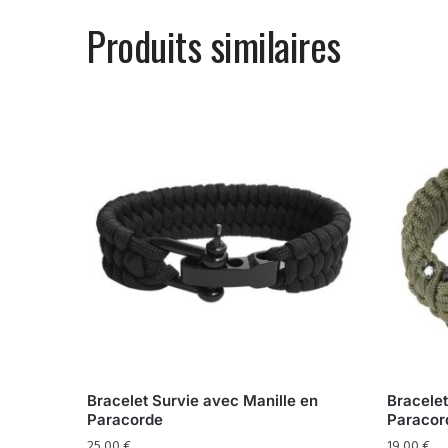
Produits similaires
Bracelet Survie avec Manille en
Bracele
Paracorde
Paracor
25,00
€
19,00
€