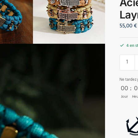
Aci
Lay
55,00
€
4 en s
Ne tardez 
00
:
0
Jour
Heu