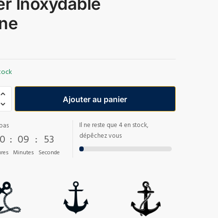
er Inoxydable
ne
tock
Ajouter au panier
Il ne reste que 4 en stock,
pas
0
:
09
:
52
dépêchez vous
res
Minutes
Seconde