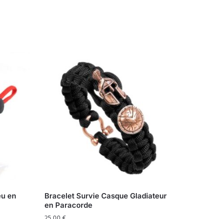
eu en
Bracelet Survie Casque Gladiateur
en Paracorde
25,00
€