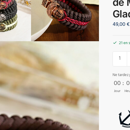
de 
Gla
49,00
€
21 en 
Ne tardez 
00
:
0
Jour
Heu