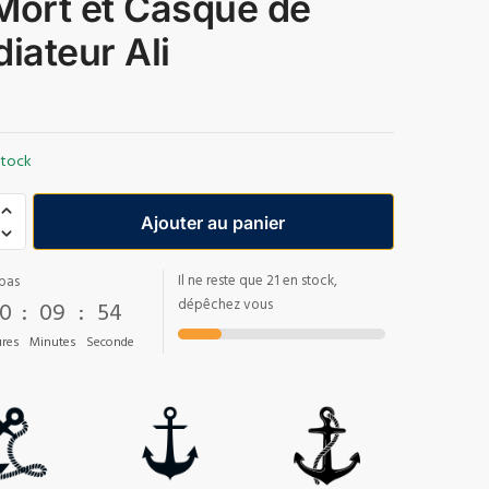
Mort et Casque de
diateur Ali
stock
Ajouter au panier
Il ne reste que 21 en stock,
pas
0
:
09
:
53
dépêchez vous
res
Minutes
Seconde