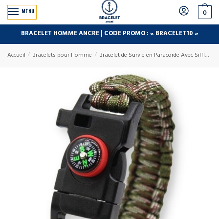
MENU
0
BRACELET HOMME ANCRE | CODE PROMO : « BRACELET10 »
Accueil
/
Bracelets pour Homme
/
Bracelet de Survie en Paracorde Avec Sifflet et Boussole Rouge Bodie