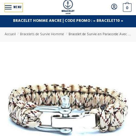
MENU
0
BRACELET HOMME ANCRE | CODE PROMO : « BRACELET10 »
Accueil
/
Bracelets de Survie Homme
/
Bracelet de Survie en Paracorde Avec Manille en Acier Inoxydable Kyle