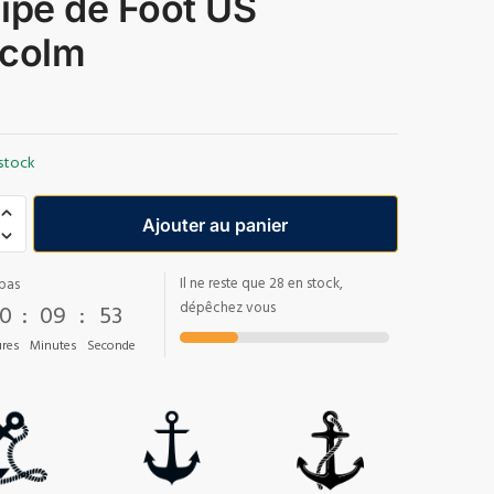
ipe de Foot US
colm
stock
Ajouter au panier
Il ne reste que 28 en stock,
pas
0
:
09
:
52
dépêchez vous
res
Minutes
Seconde