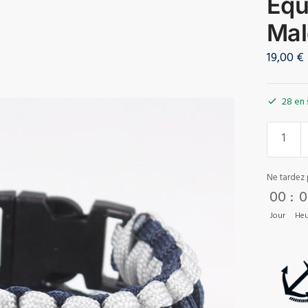
Équ
Mal
19,00
€
28 en 
Ne tardez 
00
:
0
Jour
Heu