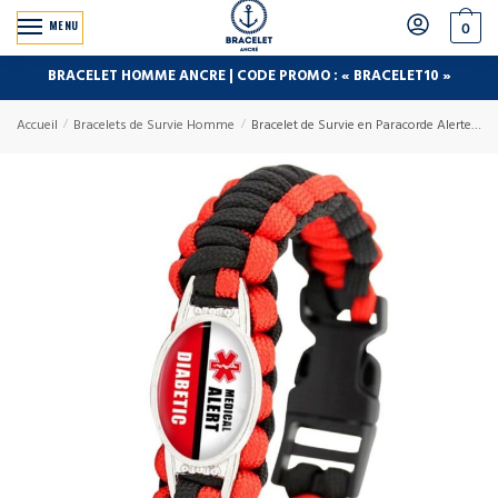
MENU
0
BRACELET HOMME ANCRE | CODE PROMO : « BRACELET10 »
Accueil
/
Bracelets de Survie Homme
/
Bracelet de Survie en Paracorde Alerte Médicale pour Diabétique Justice