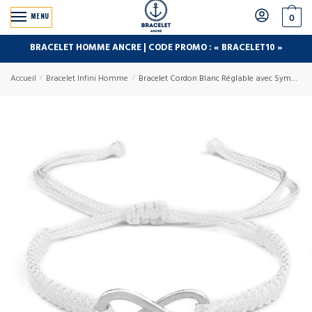
MENU
0
BRACELET HOMME ANCRE | CODE PROMO : « BRACELET10 »
Accueil
/
Bracelet Infini Homme
/
Bracelet Cordon Blanc Réglable avec Symbole Infini Argenté