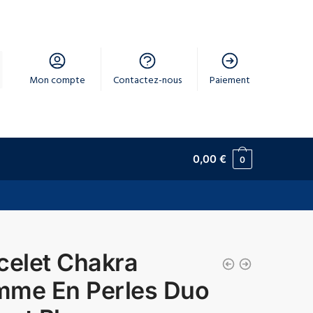
Mon compte
Contactez-nous
Paiement
0,00
€
0
celet Chakra
me En Perles Duo