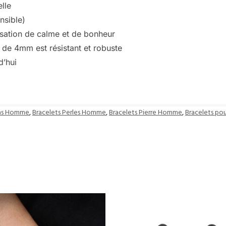
elle
nsible)
nsation de calme et de bonheur
de 4mm est résistant et robuste
d’hui
ras Homme
,
Bracelets Perles Homme
,
Bracelets Pierre Homme
,
Bracelets p