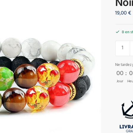
Noi
19,00
€
8 en s
Ne tardez 
00
:
0
Jour
Heu