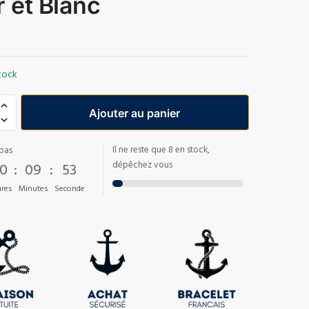
r et Blanc
tock
Ajouter au panier
Il ne reste que 8 en stock,
pas
0
:
09
:
52
dépêchez vous
res
Minutes
Seconde