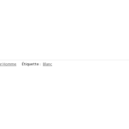
our Homme
Étiquette :
Blanc