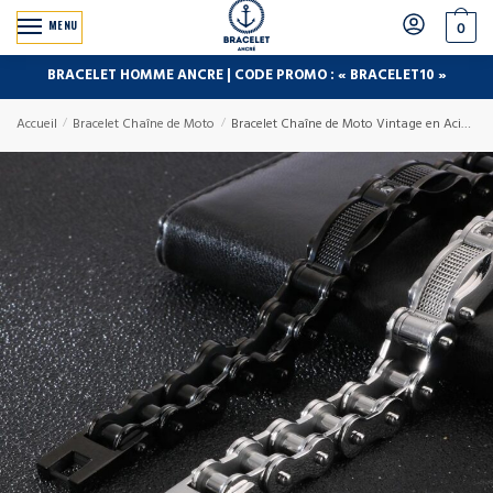
MENU
0
BRACELET HOMME ANCRE | CODE PROMO : « BRACELET10 »
Accueil
/
Bracelet Chaîne de Moto
/
Bracelet Chaîne de Moto Vintage en Acier Inoxydable Noir Colby