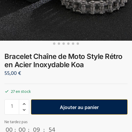
Bracelet Chaîne de Moto Style Rétro
en Acier Inoxydable Koa
55,00
€
27 en stock
Ajouter au panier
Ne tardez pas
00
:
00
:
09
:
54