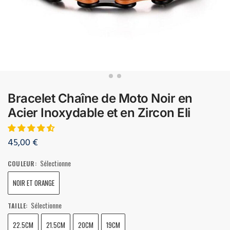
Bracelet Chaîne de Moto Noir en
Acier Inoxydable et en Zircon Eli
45,00
€
Sélectionne
COULEUR
:
NOIR ET ORANGE
Sélectionne
TAILLE
:
22.5CM
21.5CM
20CM
19CM