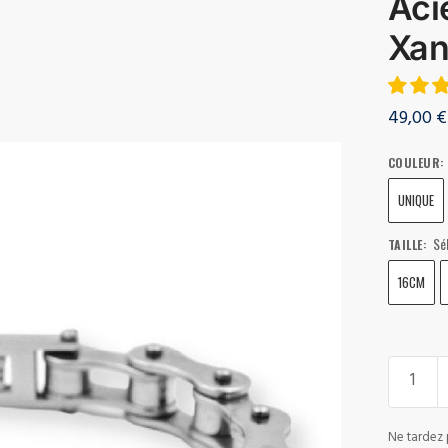
Aci
Xan
49,00
€
COULEUR
:
UNIQUE
Sé
TAILLE
:
16CM
Ne tardez 