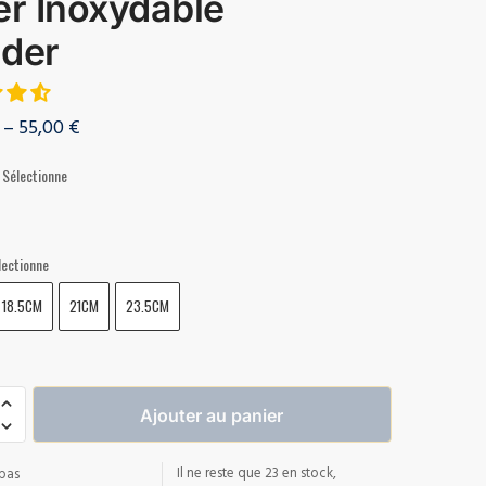
er Inoxydable
der
–
55,00
€
Sélectionne
lectionne
18.5CM
21CM
23.5CM
Ajouter au panier
Il ne reste que 23 en stock,
pas