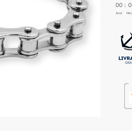
00
:
0
Jour
Heu