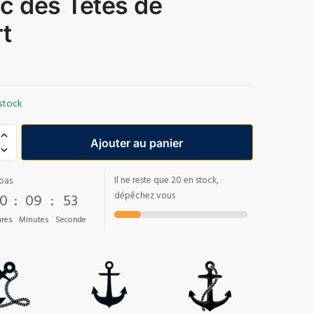
c des Têtes de
t
stock
Ajouter au panier
Il ne reste que 20 en stock,
pas
0
:
09
:
51
dépêchez vous
res
Minutes
Seconde