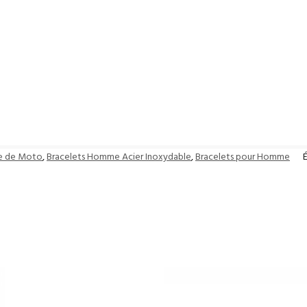
ne de Moto
,
Bracelets Homme Acier Inoxydable
,
Bracelets pour Homme