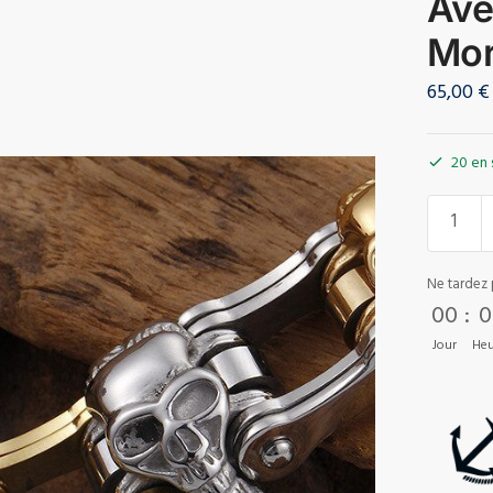
Ave
Mor
65,00
€
20 en 
Ne tardez 
00
:
0
Jour
Heu