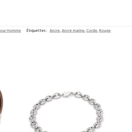
 pour Homme
Étiquettes :
Ancre
,
Ancre marine
,
Corde
,
Rouge