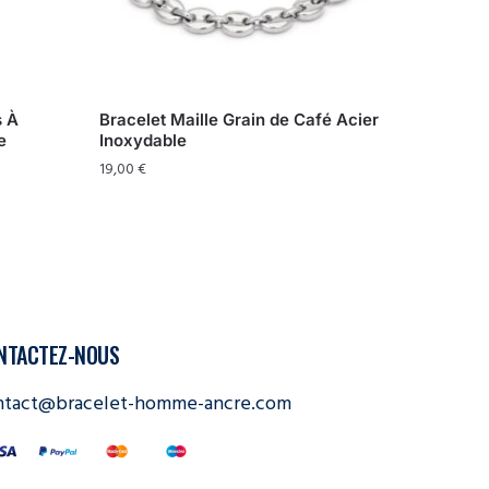
s À
Bracelet Maille Grain de Café Acier
e
Inoxydable
19,00
€
NTACTEZ-NOUS
ntact@bracelet-homme-ancre.com