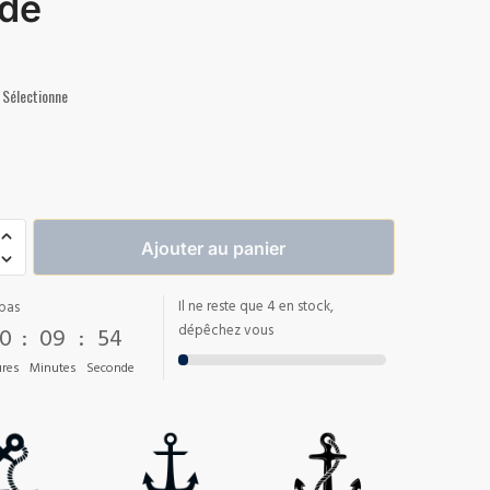
de
Sélectionne
Ajouter au panier
Il ne reste que 4 en stock,
pas
0
:
09
:
53
dépêchez vous
res
Minutes
Seconde