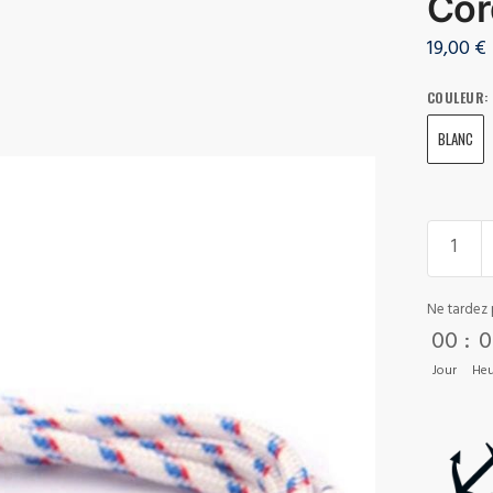
Cor
19,00
€
COULEUR
:
BLANC
Ne tardez 
00
:
0
Jour
Heu