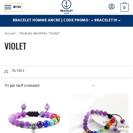
MENU
0
BRACELET HOMME ANCRE | CODE PROMO : « BRACELET10 »
Accueil
/
Produits identifiés “Violet”
VIOLET
FILTRES