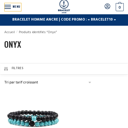
MENU
0
BRACELET HOMME ANCRE | CODE PROMO : « BRACELET10 »
Accueil
/
Produits identifiés “Onyx”
ONYX
FILTRES