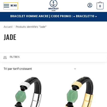
MENU
0
BRACELET HOMME ANCRE | CODE PROMO : « BRACELET10 »
Accueil
/
Produits identifiés “Jade”
JADE
FILTRES