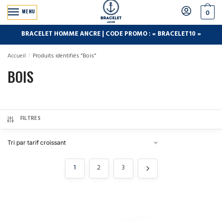
MENU
0
BRACELET HOMME ANCRE | CODE PROMO : « BRACELET10 »
Accueil
/
Produits identifiés “Bois”
BOIS
FILTRES
1
2
3