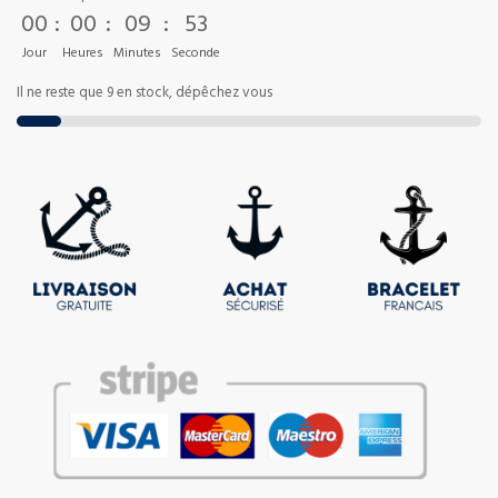
00
:
00
:
09
:
53
Jour
Heures
Minutes
Seconde
Il ne reste que 9 en stock, dépêchez vous