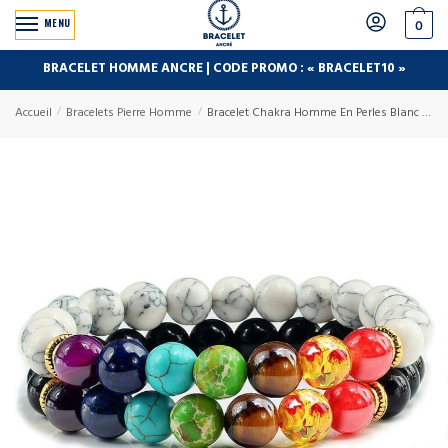
MENU
0
BRACELET HOMME ANCRE | CODE PROMO : « BRACELET10 »
Accueil
/
Bracelets Pierre Homme
/
Bracelet Chakra Homme En Perles Blanc et Noir