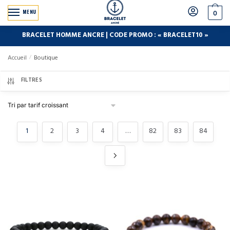
MENU
0
BRACELET HOMME ANCRE | CODE PROMO : « BRACELET10 »
Accueil
/
Boutique
FILTRES
1
2
3
4
…
82
83
84